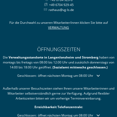
+49 6704 929-45
rathaus@vg-ls.de
Für die Durchwahl zu unseren Mitarbeiter/innen klicken Sie bitte auf
VERWALTUNG
ÖFFNUNGSZEITEN
Die
Verwaltungsstandorte in Langenlonsheim und Stromberg
haben von
montags bis freitags von 08:00 bis 12:00 Uhr und zusätzlich donnerstags von
14:00 bis 18:00 Uhr geöffnet.
(Sozialamt mittwochs geschlossen.)
Klicken, um weitere Öffnungs- oder Schließzeiten auszublenden
Geschlossen:
öffnet nächsten Montag um 08:00 Uhr
Außerhalb unserer Besuchszeiten stehen Ihnen unsere Mitarbeiterinnen und
Mitarbeiter selbstverständlich gerne zur Verfügung. Aufgrund flexibler
Arbeitszeiten bitten wir um vorherige Terminvereinbarung.
Erreichbarkeit Telefonzentrale:
Klicken, um weitere Öffnungs- oder Schließzeiten auszublenden
Geschlossen:
öffnet nächsten Montag um 08:00 Uhr