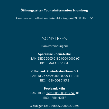
Öffnungszeiten Touristinformation Stromberg
Klicken, um weitere Öffnungs- oder Schließzeiten auszublenden
Geschlossen:
öffnet nächsten Montag um 09:00 Uhr
SONSTIGES
Bankverbindungen
:
Sparkasse Rhein-Nahe
IBAN: DE06
5605 0180 0004 0000
97
BIC: MALADE51KRE
Volksbank Rhein-Nahe-Hunsrück
IBAN: DE26
5609 0000 0005 1110
41
BIC: GENODE51KRE
Postbank Köln
IBAN: DE93
3701 0050 0011 2745
01
BIC: PBNKDEFF
Gläubiger-ID: DE96ZZZ00002279293