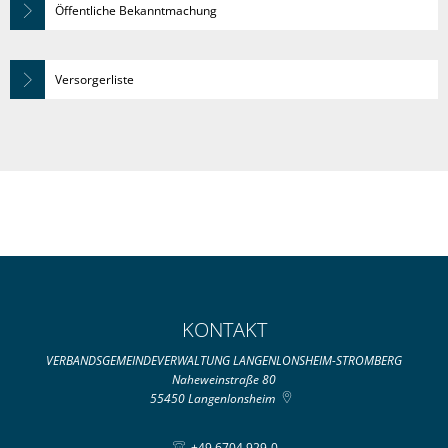
Öffentliche Bekanntmachung
Versorgerliste
KONTAKT
VERBANDSGEMEINDEVERWALTUNG LANGENLONSHEIM-STROMBERG
Naheweinstraße 80
55450
Langenlonsheim
+49 6704 929-0