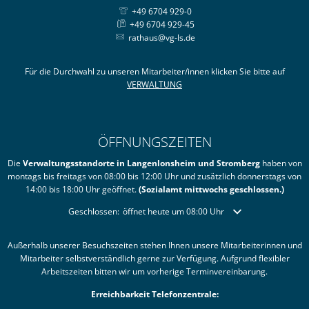
+49 6704 929-0
+49 6704 929-45
rathaus@vg-ls.de
Für die Durchwahl zu unseren Mitarbeiter/innen klicken Sie bitte auf
VERWALTUNG
ÖFFNUNGSZEITEN
Die
Verwaltungsstandorte in Langenlonsheim und Stromberg
haben von
montags bis freitags von 08:00 bis 12:00 Uhr und zusätzlich donnerstags von
14:00 bis 18:00 Uhr geöffnet.
(Sozialamt mittwochs geschlossen.)
Klicken, um weitere Öffnungs- oder Schließzeiten auszublende
Geschlossen:
öffnet heute um 08:00 Uhr
Außerhalb unserer Besuchszeiten stehen Ihnen unsere Mitarbeiterinnen und
Mitarbeiter selbstverständlich gerne zur Verfügung. Aufgrund flexibler
Arbeitszeiten bitten wir um vorherige Terminvereinbarung.
Erreichbarkeit Telefonzentrale: