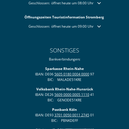
Klicken, um weitere Öffnungs- oder Schließzeiten auszublende
Geschlossen:
öffnet heute um 08:00 Uhr
Öffnungszeiten Touristinformation Stromberg
Klicken, um weitere Öffnungs- oder Schließzeiten auszublende
Geschlossen:
öffnet heute um 09:00 Uhr
SONSTIGES
Bankverbindungen
:
Sparkasse Rhein-Nahe
IBAN: DE06
5605 0180 0004 0000
97
BIC: MALADE51KRE
Volksbank Rhein-Nahe-Hunsrück
IBAN: DE26
5609 0000 0005 1110
41
BIC: GENODE51KRE
Postbank Köln
IBAN: DE93
3701 0050 0011 2745
01
BIC: PBNKDEFF