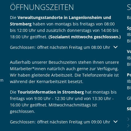
ÖFFNUNGSZEITEN
Die
Verwaltungsstandorte in Langenlonsheim und
B
Stromberg
haben von montags bis freitags von 08:00
S
bis 12:00 Uhr und zusätzlich donnerstags von 14:00 bis
I
18:00 Uhr geöffnet.
(Sozialamt mittwochs geschlossen.)
B
Klicken, um weitere Öffnungs- oder Schließzeiten auszublen
Geschlossen:
öffnet nächsten Freitag um 08:00 Uhr
V
I
Außerhalb unserer Besuchszeiten stehen Ihnen unsere
B
Mitarbeiter*innen natürlich auch gerne zur Verfügung.
P
Wir haben gleitende Arbeitszeit. Die Telefonzentrale ist
en
I
während der Kernarbeitszeit besetzt.
B
Die
Touristinformation in Stromberg
hat montags bis
G
freitags von 9:00 Uhr - 12:30 Uhr und von 13:30 Uhr -
16:00 Uhr geöffnet. Mittwochnachmittags ist
S
geschlossen.
Klicken, um weitere Öffnungs- oder Schließzeiten auszublen
Geschlossen:
öffnet nächsten Freitag um 09:00 Uhr