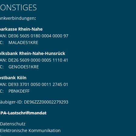
SONSTIGES
ankverbindungen
:
parkasse Rhein-Nahe
BAN: DE06 5605 0180 0004 0000 97
IC: MALADE51KRE
den
olksbank Rhein-Nahe-Hunsrück
BAN: DE26 5609 0000 0005 1110 41
IC: GENODE51KRE
ostbank Köln
BAN: DE93 3701 0050 0011 2745 01
IC: PBNKDEFF
läubiger-ID: DE96ZZZ00002279293
EPA-Lastschriftmandat
Datenschutz
den
Elektronische Kommunikation