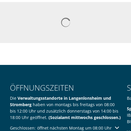
Suchergebnisse werden gelad
ÖFFNUNGSZEITEN
Die
Verwaltungsstandorte in Langenlonsheim und
B
Stromberg
haben von montags bis freitags von 08:00
S
bis 12:00 Uhr und zusätzlich donnerstags von 14:00 bis
I
18:00 Uhr geöffnet.
(Sozialamt mittwochs geschlossen.)
B
Klicken, um weitere Öffnungs- oder Schließzeiten auszublen
Geschlossen:
öffnet nächsten Montag um 08:00 Uhr