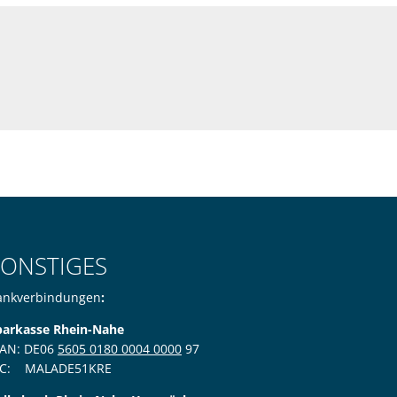
en
SONSTIGES
ankverbindungen
:
parkasse Rhein-Nahe
BAN: DE06
5605 0180 0004 0000
97
IC: MALADE51KRE
den