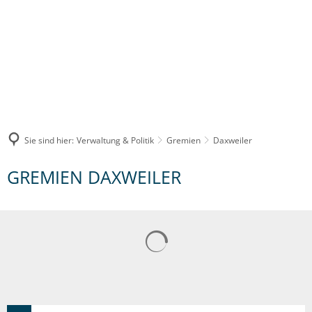
Sie sind hier:
Verwaltung & Politik
Gremien
Daxweiler
Daxweiler
GREMIEN DAXWEILER
Suchergebnisse werden gelad