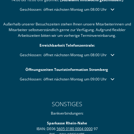
Klicken, um weitere Öffnungs- oder Schließzeiten auszublenden
Geschlossen:
öffnet nächsten Montag um 08:00 Uhr
Außerhalb unserer Besuchszeiten stehen Ihnen unsere Mitarbeiterinnen und
Mitarbeiter selbstverständlich gerne zur Verfügung. Aufgrund flexibler
Arbeitszeiten bitten wir um vorherige Terminvereinbarung.
Erreichbarkeit Telefonzentrale:
Klicken, um weitere Öffnungs- oder Schließzeiten auszublenden
Geschlossen:
öffnet nächsten Montag um 08:00 Uhr
Öffnungszeiten Touristinformation Stromberg
Klicken, um weitere Öffnungs- oder Schließzeiten auszublenden
Geschlossen:
öffnet nächsten Montag um 09:00 Uhr
SONSTIGES
Bankverbindungen
:
Sparkasse Rhein-Nahe
IBAN: DE06
5605 0180 0004 0000
97