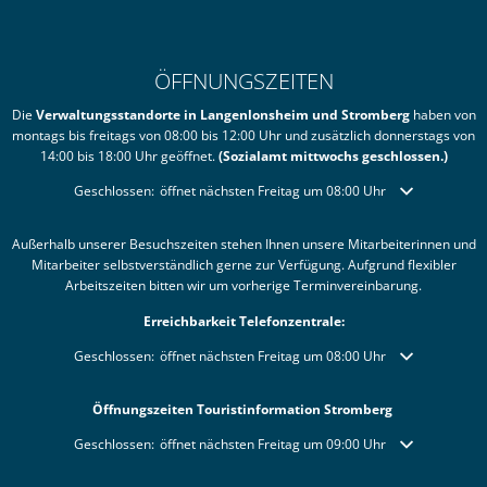
ÖFFNUNGSZEITEN
Die
Verwaltungsstandorte in Langenlonsheim und Stromberg
haben von
montags bis freitags von 08:00 bis 12:00 Uhr und zusätzlich donnerstags von
14:00 bis 18:00 Uhr geöffnet.
(Sozialamt mittwochs geschlossen.)
Klicken, um weitere Öffnungs- oder Schließzeiten auszublenden
Geschlossen:
öffnet nächsten Freitag um 08:00 Uhr
Außerhalb unserer Besuchszeiten stehen Ihnen unsere Mitarbeiterinnen und
Mitarbeiter selbstverständlich gerne zur Verfügung. Aufgrund flexibler
Arbeitszeiten bitten wir um vorherige Terminvereinbarung.
Erreichbarkeit Telefonzentrale:
Klicken, um weitere Öffnungs- oder Schließzeiten auszublenden
Geschlossen:
öffnet nächsten Freitag um 08:00 Uhr
Öffnungszeiten Touristinformation Stromberg
Klicken, um weitere Öffnungs- oder Schließzeiten auszublenden
Geschlossen:
öffnet nächsten Freitag um 09:00 Uhr