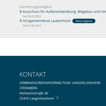
Gremienzugehörigkeit
Ausschuss für Außenentwicklung, Wegebau und U
Seit 30.05.2024
Ortsgemeinderat Laubenheim
Ratsmitglied
Seit 01.06.2019
KONTAKT
VERBANDSGEMEINDEVERWALTUNG LANGENLONSHEIM-
STROMBERG
Naheweinstraße 80
55450
Langenlonsheim