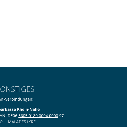
SONSTIGES
ankverbindungen
:
parkasse Rhein-Nahe
BAN: DE06
5605 0180 0004 0000
97
IC: MALADE51KRE