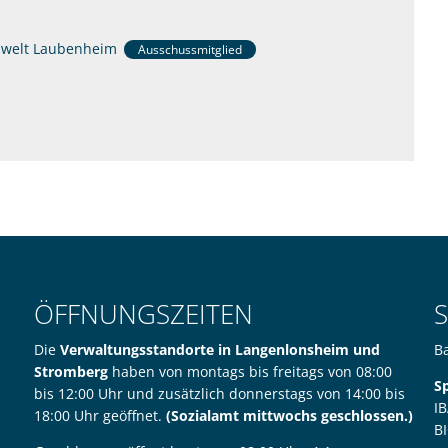
mwelt Laubenheim
Ausschussmitglied
ÖFFNUNGSZEITEN
Die
Verwaltungsstandorte in Langenlonsheim und
B
Stromberg
haben von montags bis freitags von 08:00
S
bis 12:00 Uhr und zusätzlich donnerstags von 14:00 bis
I
18:00 Uhr geöffnet.
(Sozialamt mittwochs geschlossen.)
B