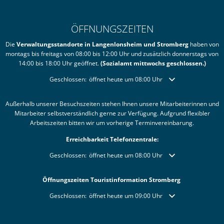
ÖFFNUNGSZEITEN
Die
Verwaltungsstandorte in Langenlonsheim und Stromberg
haben von
montags bis freitags von 08:00 bis 12:00 Uhr und zusätzlich donnerstags von
14:00 bis 18:00 Uhr geöffnet.
(Sozialamt mittwochs geschlossen.)
Klicken, um weitere Öffnungs- oder Schließzeiten auszublende
Geschlossen:
öffnet heute um 08:00 Uhr
Außerhalb unserer Besuchszeiten stehen Ihnen unsere Mitarbeiterinnen und
Mitarbeiter selbstverständlich gerne zur Verfügung. Aufgrund flexibler
Arbeitszeiten bitten wir um vorherige Terminvereinbarung.
Erreichbarkeit Telefonzentrale:
Klicken, um weitere Öffnungs- oder Schließzeiten auszublende
Geschlossen:
öffnet heute um 08:00 Uhr
Öffnungszeiten Touristinformation Stromberg
Klicken, um weitere Öffnungs- oder Schließzeiten auszublende
Geschlossen:
öffnet heute um 09:00 Uhr