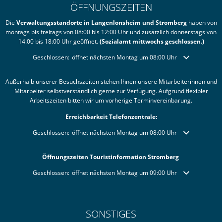
ÖFFNUNGSZEITEN
Die
Verwaltungsstandorte in Langenlonsheim und Stromberg
haben von
montags bis freitags von 08:00 bis 12:00 Uhr und zusätzlich donnerstags von
14:00 bis 18:00 Uhr geöffnet.
(Sozialamt mittwochs geschlossen.)
Klicken, um weitere Öffnungs- oder Schließzeiten auszublenden
Geschlossen:
öffnet nächsten Montag um 08:00 Uhr
Außerhalb unserer Besuchszeiten stehen Ihnen unsere Mitarbeiterinnen und
Mitarbeiter selbstverständlich gerne zur Verfügung. Aufgrund flexibler
Arbeitszeiten bitten wir um vorherige Terminvereinbarung.
Erreichbarkeit Telefonzentrale:
Klicken, um weitere Öffnungs- oder Schließzeiten auszublenden
Geschlossen:
öffnet nächsten Montag um 08:00 Uhr
Öffnungszeiten Touristinformation Stromberg
Klicken, um weitere Öffnungs- oder Schließzeiten auszublenden
Geschlossen:
öffnet nächsten Montag um 09:00 Uhr
SONSTIGES