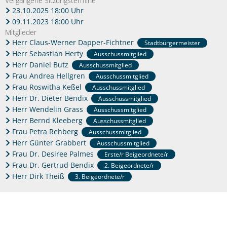
Vergangene Sitzungstermine
23.10.2025 18:00 Uhr
09.11.2023 18:00 Uhr
Mitglieder
Herr Claus-Werner Dapper-Fichtner
Stadtbürgermeister
Herr Sebastian Herty
Ausschussmitglied
Herr Daniel Butz
Ausschussmitglied
Frau Andrea Hellgren
Ausschussmitglied
Frau Roswitha Keßel
Ausschussmitglied
Herr Dr. Dieter Bendix
Ausschussmitglied
Herr Wendelin Grass
Ausschussmitglied
Herr Bernd Kleeberg
Ausschussmitglied
Frau Petra Rehberg
Ausschussmitglied
Herr Günter Grabbert
Ausschussmitglied
Frau Dr. Desiree Palmes
Erste/r Beigeordnete/r
Frau Dr. Gertrud Bendix
2. Beigeordnete/r
Herr Dirk Theiß
3. Beigeordnete/r