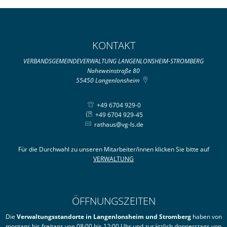
KONTAKT
VERBANDSGEMEINDEVERWALTUNG LANGENLONSHEIM-STROMBERG
Naheweinstraße 80
55450
Langenlonsheim
+49 6704 929-0
+49 6704 929-45
rathaus@vg-ls.de
Für die Durchwahl zu unseren Mitarbeiter/innen klicken Sie bitte auf
VERWALTUNG
ÖFFNUNGSZEITEN
Die
Verwaltungsstandorte in Langenlonsheim und Stromberg
haben von
montags bis freitags von 08:00 bis 12:00 Uhr und zusätzlich donnerstags von