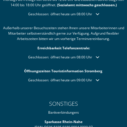
14:00 bis 18:00 Uhr geöffnet.
(Sozialamt mittwochs geschlossen.)
Klicken, um weitere Öffnungs- oder Schließzeiten auszublende
Geschlossen:
öffnet heute um 08:00 Uhr
Außerhalb unserer Besuchszeiten stehen Ihnen unsere Mitarbeiterinnen und
Mitarbeiter selbstverständlich gerne zur Verfügung. Aufgrund flexibler
Arbeitszeiten bitten wir um vorherige Terminvereinbarung.
Erreichbarkeit Telefonzentrale:
Klicken, um weitere Öffnungs- oder Schließzeiten auszublende
Geschlossen:
öffnet heute um 08:00 Uhr
Öffnungszeiten Touristinformation Stromberg
Klicken, um weitere Öffnungs- oder Schließzeiten auszublende
Geschlossen:
öffnet heute um 09:00 Uhr
SONSTIGES
Bankverbindungen
:
Sparkasse Rhein-Nahe