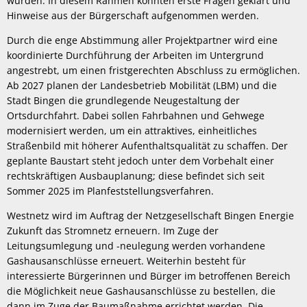
wurden. In diesem Rahmen konnten erste Fragen geklärt und
Hinweise aus der Bürgerschaft aufgenommen werden.
Durch die enge Abstimmung aller Projektpartner wird eine
koordinierte Durchführung der Arbeiten im Untergrund
angestrebt, um einen fristgerechten Abschluss zu ermöglichen.
Ab 2027 planen der Landesbetrieb Mobilität (LBM) und die
Stadt Bingen die grundlegende Neugestaltung der
Ortsdurchfahrt. Dabei sollen Fahrbahnen und Gehwege
modernisiert werden, um ein attraktives, einheitliches
Straßenbild mit höherer Aufenthaltsqualität zu schaffen. Der
geplante Baustart steht jedoch unter dem Vorbehalt einer
rechtskräftigen Ausbauplanung; diese befindet sich seit
Sommer 2025 im Planfeststellungsverfahren.
Westnetz wird im Auftrag der Netzgesellschaft Bingen Energie
Zukunft das Stromnetz erneuern. Im Zuge der
Leitungsumlegung und -neulegung werden vorhandene
Gashausanschlüsse erneuert. Weiterhin besteht für
interessierte Bürgerinnen und Bürger im betroffenen Bereich
die Möglichkeit neue Gashausanschlüsse zu bestellen, die
dann im Zuge der Baumaßnahme errichtet werden. Die