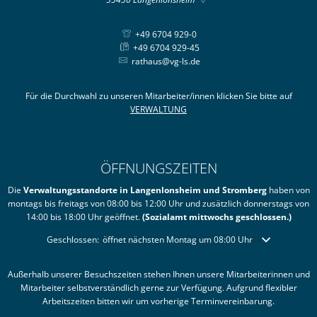
+49 6704 929-0
+49 6704 929-45
rathaus@vg-ls.de
Für die Durchwahl zu unseren Mitarbeiter/innen klicken Sie bitte auf
VERWALTUNG
ÖFFNUNGSZEITEN
Die
Verwaltungsstandorte in Langenlonsheim und Stromberg
haben von
montags bis freitags von 08:00 bis 12:00 Uhr und zusätzlich donnerstags von
14:00 bis 18:00 Uhr geöffnet.
(Sozialamt mittwochs geschlossen.)
Klicken, um weitere Öffnungs- oder Schließzeiten auszublenden
Geschlossen:
öffnet nächsten Montag um 08:00 Uhr
Außerhalb unserer Besuchszeiten stehen Ihnen unsere Mitarbeiterinnen und
Mitarbeiter selbstverständlich gerne zur Verfügung. Aufgrund flexibler
Arbeitszeiten bitten wir um vorherige Terminvereinbarung.