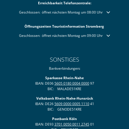
Erreichbarkeit Telefonzentrale:
Klicken, um weitere Öffnungs- oder Schließzeiten auszublenden
Geschlossen:
öffnet nächsten Montag um 08:00 Uhr
Öffnungszeiten Touristinformation Stromberg
Klicken, um weitere Öffnungs- oder Schließzeiten auszublenden
Geschlossen:
öffnet nächsten Montag um 09:00 Uhr
SONSTIGES
Bankverbindungen
:
Sparkasse Rhein-Nahe
IBAN: DE06
5605 0180 0004 0000
97
BIC: MALADE51KRE
Volksbank Rhein-Nahe-Hunsrück
IBAN: DE26
5609 0000 0005 1110
41
BIC: GENODE51KRE
Postbank Köln
IBAN: DE93
3701 0050 0011 2745
01