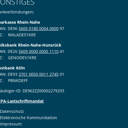
SONSTIGES
ankverbindungen
:
parkasse Rhein-Nahe
BAN: DE06
5605 0180 0004 0000
97
IC: MALADE51KRE
den
olksbank Rhein-Nahe-Hunsrück
BAN: DE26
5609 0000 0005 1110
41
IC: GENODE51KRE
ostbank Köln
BAN: DE93
3701 0050 0011 2745
01
IC: PBNKDEFF
läubiger-ID: DE96ZZZ00002279293
den
EPA-Lastschriftmandat
Datenschutz
Elektronische Kommunikation
den
Impressum