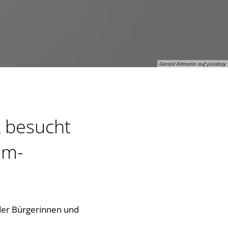
Gerald Altmann auf pixabay
k besucht
im-
der Bürgerinnen und