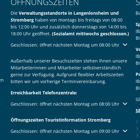
ÖFFNUNGSZEITEN
Die
Verwaltungsstandorte in Langenlonsheim und
B
Stromberg
haben von montags bis freitags von 08:00
S
bis 12:00 Uhr und zusätzlich donnerstags von 14:00 bis
I
18:00 Uhr geöffnet.
(Sozialamt mittwochs geschlossen.)
B
Klicken, um weitere Öffnungs- oder Schließzeiten auszublen
Geschlossen:
öffnet nächsten Montag um 08:00 Uhr
V
I
Außerhalb unserer Besuchszeiten stehen Ihnen unsere
B
Mitarbeiterinnen und Mitarbeiter selbstverständlich
P
gerne zur Verfügung. Aufgrund flexibler Arbeitszeiten
en
I
bitten wir um vorherige Terminvereinbarung.
B
Erreichbarkeit Telefonzentrale:
G
Klicken, um weitere Öffnungs- oder Schließzeiten auszublen
Geschlossen:
öffnet nächsten Montag um 08:00 Uhr
S
Öffnungszeiten Touristinformation Stromberg
Klicken, um weitere Öffnungs- oder Schließzeiten auszublen
Geschlossen:
öffnet nächsten Montag um 09:00 Uhr