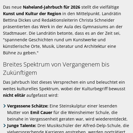
Das neue
Naheland-Jahrbuch für 2026
stellt die vielfältige
Kunst und Kultur der Region
in den Mittelpunkt. Landrätin
Bettina Dickes und Redaktionsleiterin Christa Schneider
präsentierten das Werk in der Aula des Gymnasiums an der
Stadtmauer. Die Landrätin betonte, dass es an der Zeit sei,
"spannende Geschichten rund um Kunstwerke und
künstlerische Orte, Musik, Literatur und Architektur eine
Bühne zu geben."
Breites Spektrum von Vergangenem bis
Zukünftigem
Das Jahrbuch löst dieses Versprechen ein und beleuchtet ein
weites kulturelles Spektrum, wobei der Kulturbegriff bewusst
nicht elitär
aufgefasst wird:
Vergessene Schätze:
Eine Steinskulptur einer lesenden
Mutter von
Emil Cauer
für die Weinsheimer Schule, die
beinahe in Vergessenheit geraten war, wird wiederentdeckt.
Junge Talente:
Drei Musikschüler der Alfred-Delp-Schule, die
vielversprechende Karrieren anstreben, werden porträtiert.