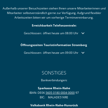
Außerhalb unserer Besuchszeiten stehen Ihnen unsere Mitarbeiterinnen und
Mitarbeiter selbstverständlich gerne zur Verfügung. Aufgrund flexibler
Arbeitszeiten bitten wir um vorherige Terminvereinbarung.
Erreichbarkeit Telefonzentrale:
Klicken, um weitere Öffnungs- oder Schließzeiten auszublende
Geschlossen:
öffnet heute um 08:00 Uhr
Öffnungszeiten Touristinformation Stromberg
Klicken, um weitere Öffnungs- oder Schließzeiten auszublende
Geschlossen:
öffnet heute um 09:00 Uhr
SONSTIGES
Bankverbindungen
:
Sparkasse Rhein-Nahe
IBAN: DE06
5605 0180 0004 0000
97
BIC: MALADE51KRE
Volksbank Rhein-Nahe-Hunsrück