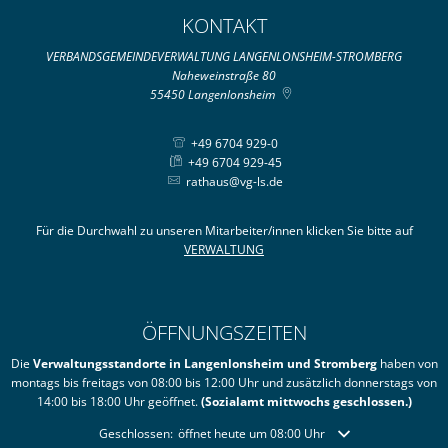
KONTAKT
VERBANDSGEMEINDEVERWALTUNG LANGENLONSHEIM-STROMBERG
Naheweinstraße 80
55450
Langenlonsheim
+49 6704 929-0
+49 6704 929-45
rathaus@vg-ls.de
Für die Durchwahl zu unseren Mitarbeiter/innen klicken Sie bitte auf
VERWALTUNG
ÖFFNUNGSZEITEN
Die
Verwaltungsstandorte in Langenlonsheim und Stromberg
haben von
montags bis freitags von 08:00 bis 12:00 Uhr und zusätzlich donnerstags von
14:00 bis 18:00 Uhr geöffnet.
(Sozialamt mittwochs geschlossen.)
Klicken, um weitere Öffnungs- oder Schließzeiten auszublende
Geschlossen:
öffnet heute um 08:00 Uhr