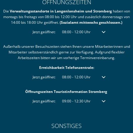
ÖFFNUNGSZEITEN
Die
Verwaltungsstandorte in Langenlonsheim und Stromberg
haben von
montags bis freitags von 08:00 bis 12:00 Uhr und zusätzlich donnerstags von
14:00 bis 18:00 Uhr geöffnet.
(Sozialamt mittwochs geschlossen.)
Klicken, um weitere Öffnungs- oder Schließzeiten auszublenden
Jetzt geöffnet:
08:00
-
12:00
Uhr
Von 08:00 bis 12:00 
Außerhalb unserer Besuchszeiten stehen Ihnen unsere Mitarbeiterinnen und
Mitarbeiter selbstverständlich gerne zur Verfügung. Aufgrund flexibler
Arbeitszeiten bitten wir um vorherige Terminvereinbarung.
Erreichbarkeit Telefonzentrale:
Klicken, um weitere Öffnungs- oder Schließzeiten auszublenden
Jetzt geöffnet:
08:00
-
12:00
Uhr
Von 08:00 bis 12:00 
Öffnungszeiten Touristinformation Stromberg
Klicken, um weitere Öffnungs- oder Schließzeiten auszublenden
Jetzt geöffnet:
09:00
-
12:30
Uhr
Von 09:00 bis 12:30 
SONSTIGES