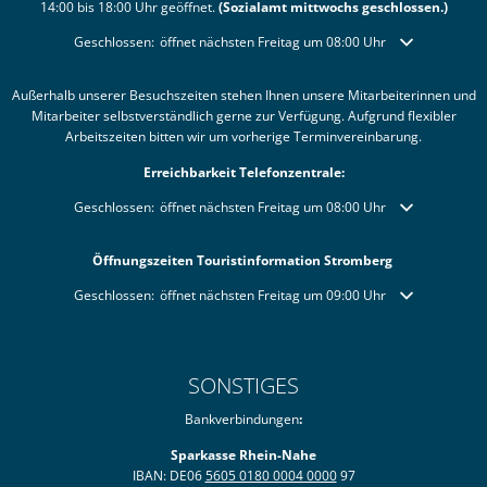
14:00 bis 18:00 Uhr geöffnet.
(Sozialamt mittwochs geschlossen.)
Klicken, um weitere Öffnungs- oder Schließzeiten auszublenden
Geschlossen:
öffnet nächsten Freitag um 08:00 Uhr
Außerhalb unserer Besuchszeiten stehen Ihnen unsere Mitarbeiterinnen und
Mitarbeiter selbstverständlich gerne zur Verfügung. Aufgrund flexibler
Arbeitszeiten bitten wir um vorherige Terminvereinbarung.
Erreichbarkeit Telefonzentrale:
Klicken, um weitere Öffnungs- oder Schließzeiten auszublenden
Geschlossen:
öffnet nächsten Freitag um 08:00 Uhr
Öffnungszeiten Touristinformation Stromberg
Klicken, um weitere Öffnungs- oder Schließzeiten auszublenden
Geschlossen:
öffnet nächsten Freitag um 09:00 Uhr
SONSTIGES
Bankverbindungen
:
Sparkasse Rhein-Nahe
IBAN: DE06
5605 0180 0004 0000
97