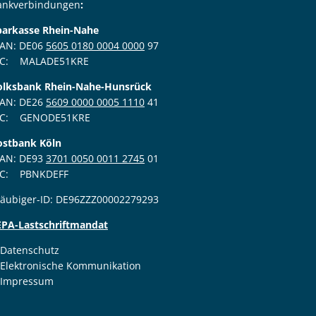
ankverbindungen
:
parkasse Rhein-Nahe
BAN: DE06
5605 0180 0004 0000
97
IC: MALADE51KRE
den
olksbank Rhein-Nahe-Hunsrück
BAN: DE26
5609 0000 0005 1110
41
IC: GENODE51KRE
ostbank Köln
BAN: DE93
3701 0050 0011 2745
01
IC: PBNKDEFF
läubiger-ID: DE96ZZZ00002279293
den
EPA-Lastschriftmandat
Datenschutz
Elektronische Kommunikation
den
Impressum