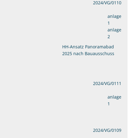
2024/VG/0110
anlage
1
anlage
2
HH-Ansatz Panoramabad
2025 nach Bauausschuss
2024/VG/0111
anlage
1
2024/VG/0109