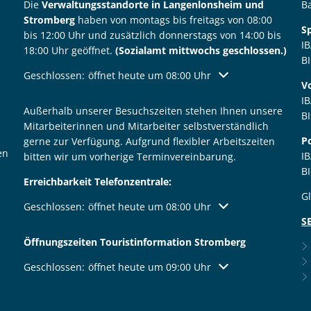
Die
Verwaltungsstandorte in Langenlonsheim und
B
Stromberg
haben von montags bis freitags von 08:00
S
bis 12:00 Uhr und zusätzlich donnerstags von 14:00 bis
I
18:00 Uhr geöffnet.
(Sozialamt mittwochs geschlossen.)
B
Klicken, um weitere Öffnungs- oder Schließzeiten auszublen
Geschlossen:
öffnet heute um 08:00 Uhr
V
I
Außerhalb unserer Besuchszeiten stehen Ihnen unsere
B
Mitarbeiterinnen und Mitarbeiter selbstverständlich
P
gerne zur Verfügung. Aufgrund flexibler Arbeitszeiten
en
I
bitten wir um vorherige Terminvereinbarung.
B
Erreichbarkeit Telefonzentrale:
G
Klicken, um weitere Öffnungs- oder Schließzeiten auszublen
Geschlossen:
öffnet heute um 08:00 Uhr
S
Öffnungszeiten Touristinformation Stromberg
Klicken, um weitere Öffnungs- oder Schließzeiten auszublen
Geschlossen:
öffnet heute um 09:00 Uhr