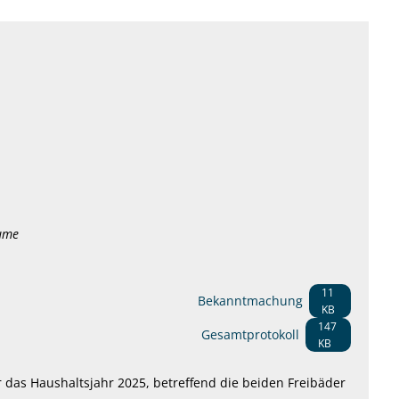
äume
11
Bekanntmachung
KB
147
Gesamtprotokoll
KB
as Haushaltsjahr 2025, betreffend die beiden Freibäder