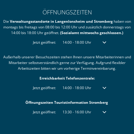
ÖFFNUNGSZEITEN
Die
Verwaltungsstandorte in Langenlonsheim und Stromberg
haben von
montags bis freitags von 08:00 bis 12:00 Uhr und zusätzlich donnerstags von
14:00 bis 18:00 Uhr geöffnet.
(Sozialamt mittwochs geschlossen.)
Klicken, um weitere Öffnungs- oder Schließzeiten auszublenden
Jetzt geöffnet:
14:00
-
18:00
Uhr
Von 14:00 bis 18:00 
Außerhalb unserer Besuchszeiten stehen Ihnen unsere Mitarbeiterinnen und
Mitarbeiter selbstverständlich gerne zur Verfügung. Aufgrund flexibler
Arbeitszeiten bitten wir um vorherige Terminvereinbarung.
Erreichbarkeit Telefonzentrale:
Klicken, um weitere Öffnungs- oder Schließzeiten auszublenden
Jetzt geöffnet:
14:00
-
18:00
Uhr
Von 14:00 bis 18:00 
Öffnungszeiten Touristinformation Stromberg
Klicken, um weitere Öffnungs- oder Schließzeiten auszublenden
Jetzt geöffnet:
13:30
-
16:00
Uhr
Von 13:30 bis 16:00 