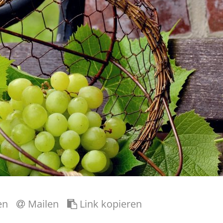
en
Mailen
Link kopieren