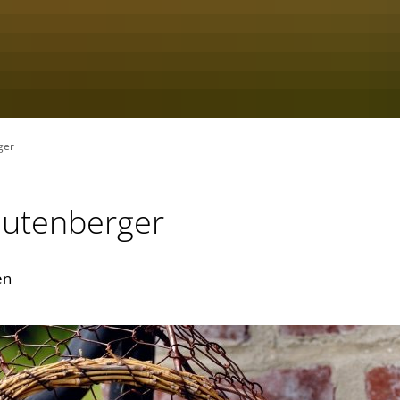
ger
utenberger
en