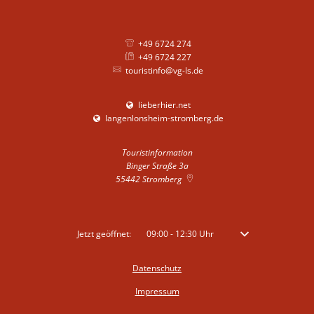
+49 6724 274
+49 6724 227
touristinfo@vg-ls.de
lieberhier.net
langenlonsheim-stromberg.de
Touristinformation
Binger Straße 3a
55442
Stromberg
Klicken, um weitere Öffnungs- oder Schließzeiten auszublenden
Jetzt geöffnet:
09:00
-
12:30
Uhr
Von 09:00 bis 12:30 
Datenschutz
Impressum