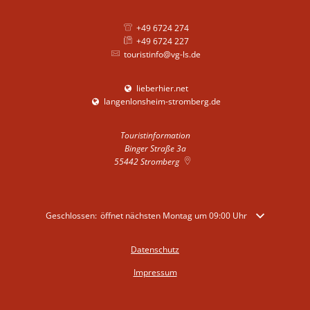
+49 6724 274
+49 6724 227
touristinfo@vg-ls.de
lieberhier.net
langenlonsheim-stromberg.de
Touristinformation
Binger Straße 3a
55442
Stromberg
Klicken, um weitere Öffnungs- oder Schließzeiten auszublenden
Geschlossen:
öffnet nächsten Montag um 09:00 Uhr
Datenschutz
Impressum