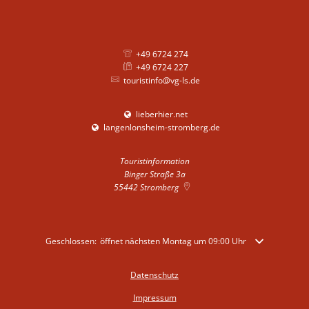
+49 6724 274
+49 6724 227
touristinfo@vg-ls.de
lieberhier.net
langenlonsheim-stromberg.de
Touristinformation
Binger Straße 3a
55442
Stromberg
Klicken, um weitere Öffnungs- oder Schließzeiten auszublenden
Geschlossen:
öffnet nächsten Montag um 09:00 Uhr
Datenschutz
Impressum