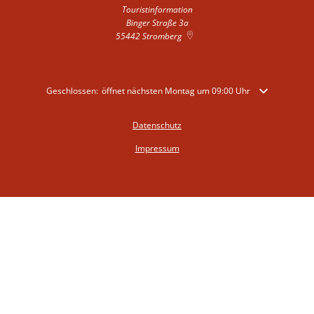
Touristinformation
Binger Straße 3a
55442
Stromberg
Klicken, um weitere Öffnungs- oder Schließzeiten auszublenden
Geschlossen:
öffnet nächsten Montag um 09:00 Uhr
Datenschutz
Impressum