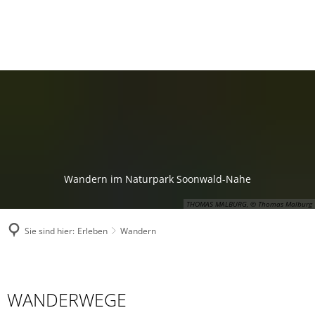
Wandern im Naturpark Soonwald-Nahe
THOMAS MALBURG, © Thomas Malburg
Sie sind hier:
Erleben
Wandern
Wandern
WANDERWEGE