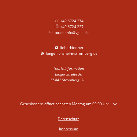
+49 6724 274
+49 6724 227
touristinfo@vg-ls.de
lieberhier.net
langenlonsheim-stromberg.de
Touristinformation
Binger Straße 3a
55442
Stromberg
Klicken, um weitere Öffnungs- oder Schließzeiten auszublenden
Geschlossen:
öffnet nächsten Montag um 09:00 Uhr
Datenschutz
Impressum