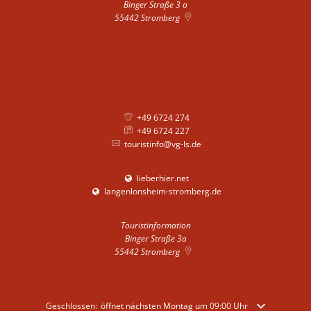
Binger Straße 3 a
55442
Stromberg
+49 6724 274
+49 6724 227
touristinfo@vg-ls.de
lieberhier.net
langenlonsheim-stromberg.de
Touristinformation
Binger Straße 3a
55442
Stromberg
Klicken, um weitere Öffnungs- oder Schließzeiten auszublenden
Geschlossen:
öffnet nächsten Montag um 09:00 Uhr