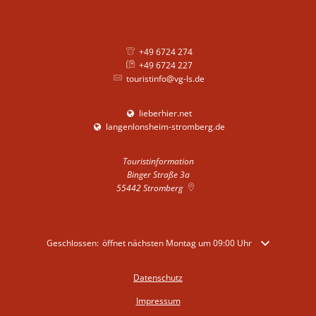
+49 6724 274
+49 6724 227
touristinfo@vg-ls.de
lieberhier.net
langenlonsheim-stromberg.de
Touristinformation
Binger Straße 3a
55442
Stromberg
Klicken, um weitere Öffnungs- oder Schließzeiten auszublenden
Geschlossen:
öffnet nächsten Montag um 09:00 Uhr
Datenschutz
Impressum