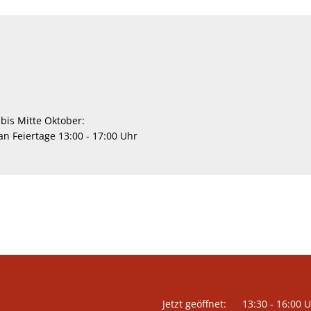
bis Mitte Oktober:
n Feiertage 13:00 - 17:00 Uhr
Klicken, um weitere Öffnungs- 
Jetzt geöffnet:
13:30
-
16:00
U