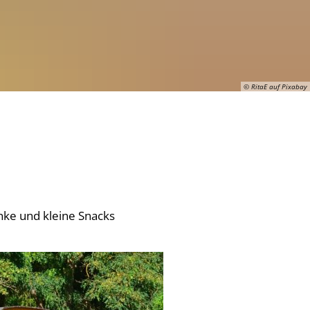
© RitaE auf Pixabay
nke und kleine Snacks