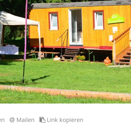
en
Mailen
Link kopieren