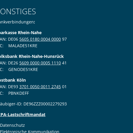
SONSTIGES
ankverbindungen
:
parkasse Rhein-Nahe
BAN: DE06
5605 0180 0004 0000
97
IC: MALADE51KRE
den
olksbank Rhein-Nahe-Hunsrück
BAN: DE26
5609 0000 0005 1110
41
IC: GENODE51KRE
ostbank Köln
BAN: DE93
3701 0050 0011 2745
01
IC: PBNKDEFF
läubiger-ID: DE96ZZZ00002279293
den
EPA-Lastschriftmandat
Datenschutz
Elektronische Kommunikation