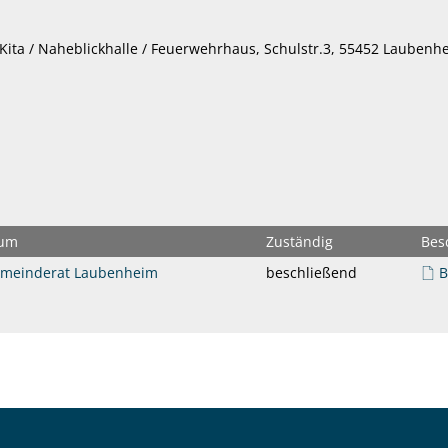
ita / Naheblickhalle / Feuerwehrhaus, Schulstr.3, 55452 Laubenh
um
Zuständig
Bes
emeinderat Laubenheim
beschließend
B