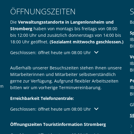
ÖFFNUNGSZEITEN
Die
Verwaltungsstandorte in Langenlonsheim und
B
Stromberg
haben von montags bis freitags von 08:00
S
bis 12:00 Uhr und zusätzlich donnerstags von 14:00 bis
I
18:00 Uhr geöffnet.
(Sozialamt mittwochs geschlossen.)
B
Klicken, um weitere Öffnungs- oder Schließzeiten auszublen
Geschlossen:
öffnet heute um 08:00 Uhr
V
I
Außerhalb unserer Besuchszeiten stehen Ihnen unsere
B
Mitarbeiterinnen und Mitarbeiter selbstverständlich
P
gerne zur Verfügung. Aufgrund flexibler Arbeitszeiten
en
I
bitten wir um vorherige Terminvereinbarung.
B
Erreichbarkeit Telefonzentrale:
G
Klicken, um weitere Öffnungs- oder Schließzeiten auszublen
Geschlossen:
öffnet heute um 08:00 Uhr
S
Öffnungszeiten Touristinformation Stromberg