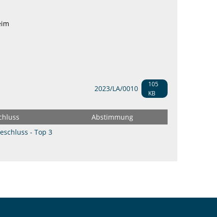
eim
105
2023/LA/0010
KB
chluss
Abstimmung
eschluss - Top 3